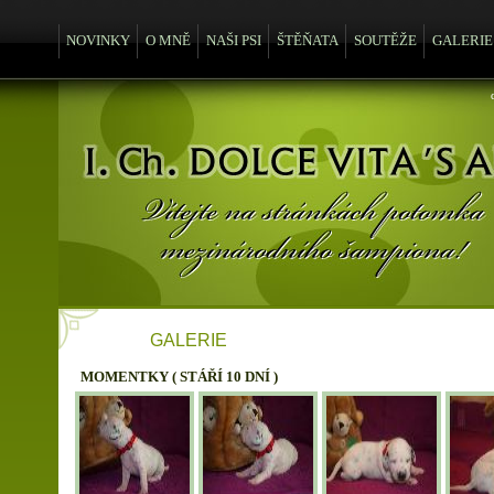
NOVINKY
O MNĚ
NAŠI PSI
ŠTĚŇATA
SOUTĚŽE
GALERIE
GALERIE
MOMENTKY ( STÁŘÍ 10 DNÍ )