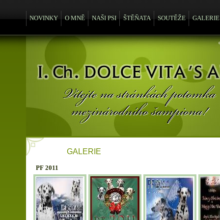
NOVINKY
O MNĚ
NAŠI PSI
ŠTĚŇATA
SOUTĚŽE
GALERIE
GALERIE
PF 2011