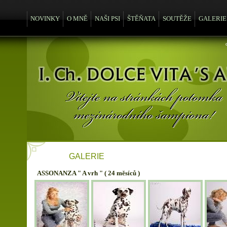
NOVINKY
O MNĚ
NAŠI PSI
ŠTĚŇATA
SOUTĚŽE
GALERIE
GALERIE
ASSONANZA " A vrh " ( 24 měsíců )